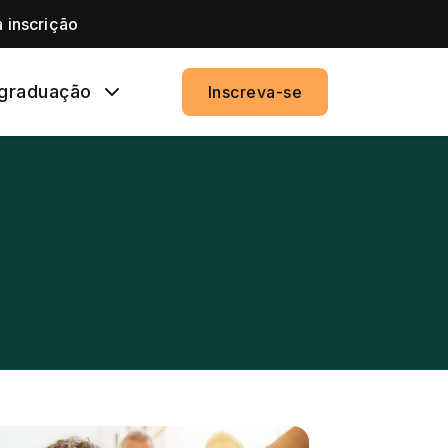
 inscrição
graduação
Inscreva-se