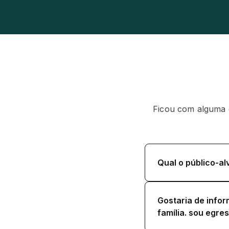
Ficou com alguma d
Qual o público-al
Gostaria de info
família. sou egre