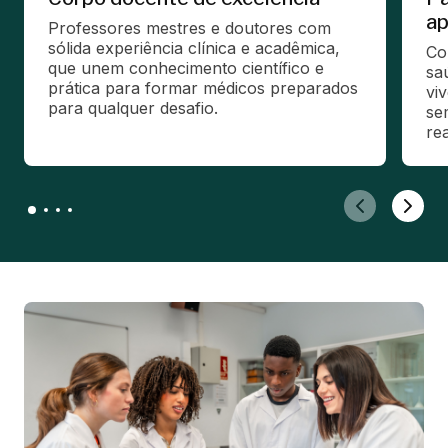
ap
Professores mestres e doutores com 
sólida experiência clínica e acadêmica, 
Co
que unem conhecimento científico e 
sa
prática para formar médicos preparados 
vi
para qualquer desafio.
se
rea