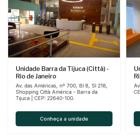
Unidade Barra da Tijuca (Città) -
Un
Rio de Janeiro
Ri
Av. das Américas, nº 700, Bl 8, Sl 218, 
Av
Shopping Città América - Barra da 
CE
Tijuca | CEP: 22640-100.
Conheça a unidade