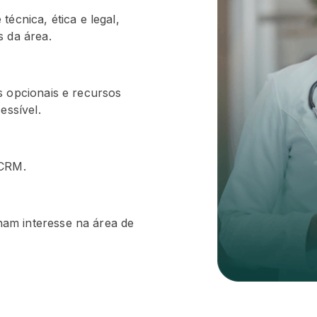
écnica, ética e legal,
s da área.
s opcionais e recursos
essível.
 CRM.
am interesse na área de